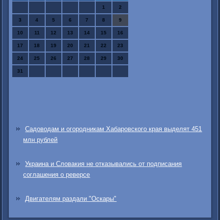
1
2
3
4
5
6
7
8
9
10
11
12
13
14
15
16
17
18
19
20
21
22
23
24
25
26
27
28
29
30
31
Садоводам и огородникам Хабаровского края выделят 451
млн рублей
Украина и Словакия не отказывались от подписания
соглашения о реверсе
Двигателям раздали "Оскары"