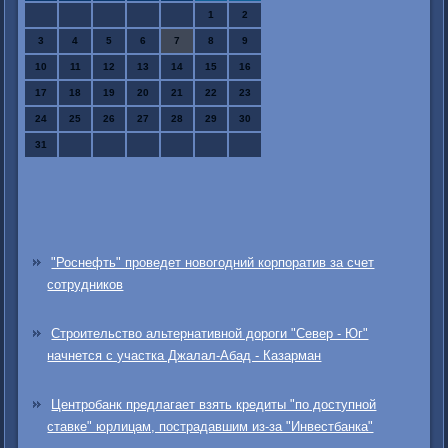
1
2
3
4
5
6
7
8
9
10
11
12
13
14
15
16
17
18
19
20
21
22
23
24
25
26
27
28
29
30
31
"Роснефть" проведет новогодний корпоратив за счет
сотрудников
Строительство альтернативной дороги "Север - Юг"
начнется с участка Джалал-Абад - Казарман
Центробанк предлагает взять кредиты "по доступной
ставке" юрлицам, пострадавшим из-за "Инвестбанка"