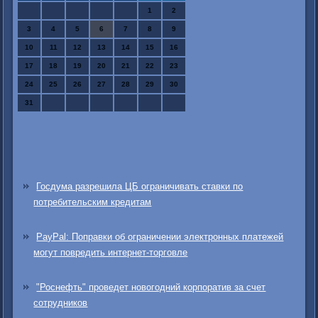
1
2
3
4
5
6
7
8
9
10
11
12
13
14
15
16
17
18
19
20
21
22
23
24
25
26
27
28
29
30
31
Госдума разрешила ЦБ ограничивать ставки по
потребительским кредитам
PayPal: Поправки об ограничении электронных платежей
могут повредить интернет-торговле
"Роснефть" проведет новогодний корпоратив за счет
сотрудников