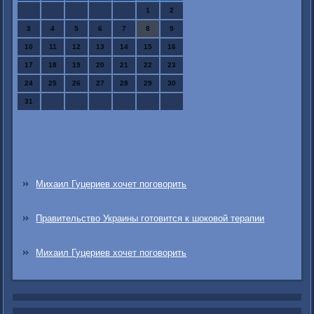
1
2
3
4
5
6
7
8
9
10
11
12
13
14
15
16
17
18
19
20
21
22
23
24
25
26
27
28
29
30
31
Михаил Гуцериев хочет поговорить
Правительство Украины готовится к шоковой терапии
Михаил Гуцериев хочет поговорить