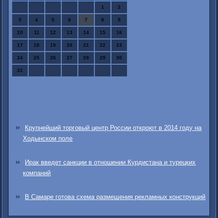
1
2
3
4
5
6
7
8
9
10
11
12
13
14
15
16
17
18
19
20
21
22
23
24
25
26
27
28
29
30
31
Крупнейший торговый центр России откроют в 2014 году на
Ходынском поле
Ирак введет санкции в отношении Курдистана и турецких
компаний
В Самаре готова схема размещения рекламных конструкций