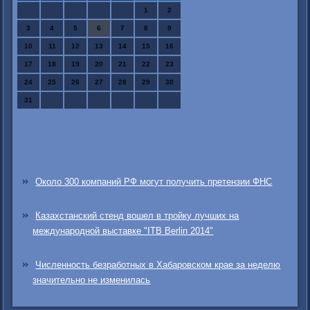
1
2
3
4
5
6
7
8
9
10
11
12
13
14
15
16
17
18
19
20
21
22
23
24
25
26
27
28
29
30
31
Около 300 компаний РФ могут получить претензии ФНС
Казахстанский стенд вошел в тройку лучших на
международной выставке "ITB Berlin 2014"
Численность безработных в Хабаровском крае за неделю
значительно не изменилась