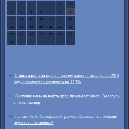
1
2
3
4
5
6
7
8
9
10
11
12
13
14
15
16
17
18
19
20
21
22
23
24
25
26
27
28
29
30
31
Ставки налога на сдачу в аренду жилья в Беларуси в 2014
году планируется увеличить на 12,7%
Снижение цены на нефть вряд ли нанесет ущерб Беларуси,
считает эксперт
На латвийско-белорусской границе образовались очереди
грузовых автомобилей