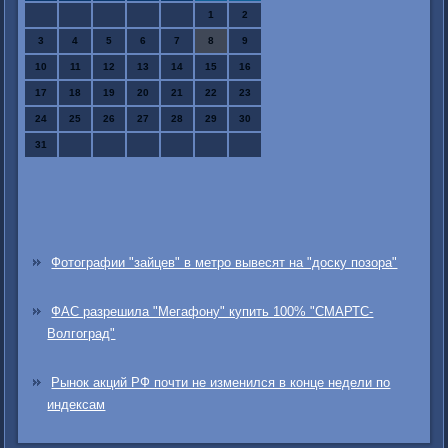
1
2
3
4
5
6
7
8
9
10
11
12
13
14
15
16
17
18
19
20
21
22
23
24
25
26
27
28
29
30
31
Фотографии "зайцев" в метро вывесят на "доску позора"
ФАС разрешила "Мегафону" купить 100% "СМАРТС-
Волгоград"
Рынок акций РФ почти не изменился в конце недели по
индексам