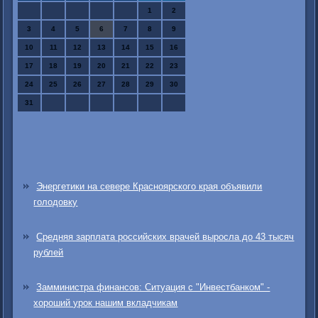
1
2
3
4
5
6
7
8
9
10
11
12
13
14
15
16
17
18
19
20
21
22
23
24
25
26
27
28
29
30
31
Энергетики на севере Красноярского края объявили
голодовку
Средняя зарплата российских врачей выросла до 43 тысяч
рублей
Замминистра финансов: Ситуация с "Инвестбанком" -
хороший урок нашим вкладчикам