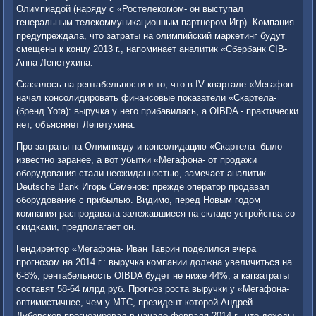
Олимпиадой (наряду с «Ростелекомом- он выступал
генеральным телекоммуникационным партнером Игр). Компания
предупреждала, что затраты на олимпийский маркетинг будут
смещены к концу 2013 г., напоминает аналитик «Сбербанк CIB-
Анна Лепетухина.
Сказалось на рентабельности и то, что в IV квартале «Мегафон-
начал консолидировать финансовые показатели «Скартела-
(бренд Yota): выручка у него прибавилась, а OIBDA - практически
нет, объясняет Лепетухина.
Про затраты на Олимпиаду и консолидацию «Скартела- было
известно заранее, а вот убытки «Мегафона- от продажи
оборудования стали неожиданностью, замечает аналитик
Deutsche Bank Игорь Семенов: прежде оператор продавал
оборудование с прибылью. Видимо, перед Новым годом
компания распродавала залежавшиеся на складе устройства со
скидками, предполагает он.
Гендиректор «Мегафона- Иван Таврин поделился вчера
прогнозом на 2014 г.: выручка компании должна увеличиться на
6-8%, рентабельность OIBDA будет не ниже 44%, а капзатраты
составят 58-64 млрд руб. Прогноз роста выручки у «Мегафона-
оптимистичнее, чем у МТС, президент которой Андрей
Дубовсков прогнозировал в начале февраля 2014 г., что доходы