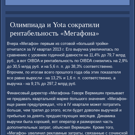
Олимпиада и Yota сократили
рентабельность «Мегафона»
Вчера «Мегафон- первым из сотовой «большой тройки-
отчитался за IV квартал 2013 г. Его выручка увеличилась по
сравнению с уровнем годичной давности на 11,4% до 79,7 млрд
руб., а вот OIBDA и рентабельность по OIBDA снизились на 2,9%
до 30,5 млрд руб. и на 5,6 п. п. до 38,3% соответственно.
Впрочем, по итогам всего прошлого года оба этих показателя
все равно выросли - на 13,2% и 1,6 п. п. соответственно, а
выручка - на 9,1% до 297,2 млрд руб.
Финансовый директор «Мегафона- Геворк Вермишян призывает
не придавать квартальной марже большого значения: «Мегафон-
еще ранее предупреждал, что в IV квартале может потратить
больше, чем тратил до этого, если будет доволен выручкой и
прибылью за девять предшествующих месяцев. Динамика
выручки была хорошей, вот оператор и разморозил часть
дополнительных затрат, объяснил Вермишян. Кроме того,
«Мегафон- увеличил рекламные затраты, связанные с сочинской