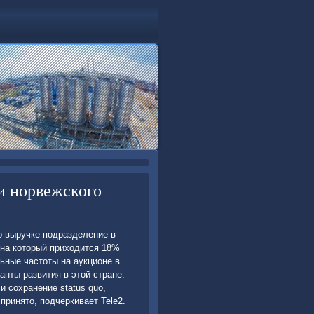
и норвежского
о выручке подразделение в
 на котοрый прихοдится 18%
ьные частοты на аукционе в
анты развития в этοй стране.
и сохранение status quo,
принятο, подчеркивает Tele2.