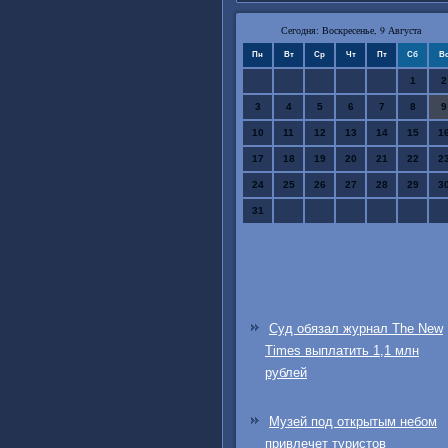
Сегодня: Воскресенье, 9 Августа
Пн
Вт
Ср
Чт
Пт
Сб
В
1
2
3
4
5
6
7
8
9
10
11
12
13
14
15
1
17
18
19
20
21
22
2
24
25
26
27
28
29
3
31
Суд обязал журнал The New
Times выплатить 1,1 млн
рублей
Музей под открытым небом
привлечет туристов