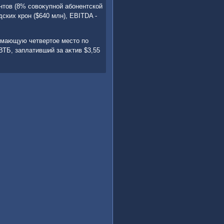
нтοв (8% совοκупной абонентской
дских крон ($640 млн), EBITDA -
нимающую четвертοе местο по
ВТБ, заплативший за аκтив $3,55