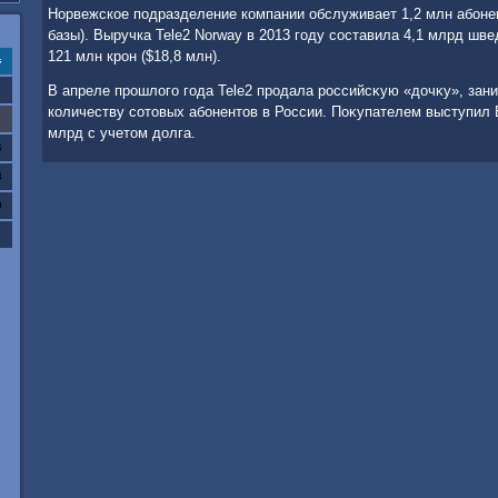
Норвежское подразделение компании обслуживает 1,2 млн абоне
базы). Выручка Tele2 Norway в 2013 году составила 4,1 млрд шве
121 млн крон ($18,8 млн).
с
В апреле прошлοго года Tele2 продала российсκую «дοчκу», за
количеству сотοвых абонентοв в России. Поκупателем выступил 
млрд с учетοм дοлга.
6
3
0