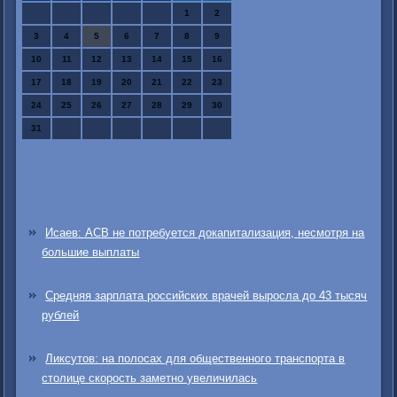
1
2
3
4
5
6
7
8
9
10
11
12
13
14
15
16
17
18
19
20
21
22
23
24
25
26
27
28
29
30
31
Исаев: АСВ не потребуется докапитализация, несмотря на
большие выплаты
Средняя зарплата российских врачей выросла до 43 тысяч
рублей
Ликсутов: на полосах для общественного транспорта в
столице скорость заметно увеличилась