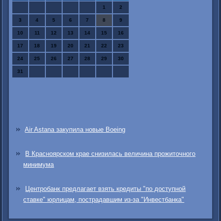
1
2
3
4
5
6
7
8
9
10
11
12
13
14
15
16
17
18
19
20
21
22
23
24
25
26
27
28
29
30
31
Air Astana закупила новые Boeing
В Красноярском крае снизилась величина прожиточного
минимума
Центробанк предлагает взять кредиты "по доступной
ставке" юрлицам, пострадавшим из-за "Инвестбанка"