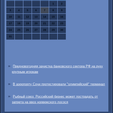
1
2
3
4
5
6
7
8
9
10
11
12
13
14
15
16
17
18
19
20
21
22
23
24
25
26
27
28
29
30
31
Предновогодняя зачистка банковского сектора РФ на руку
крупным игрокам
В аэропорту Сочи протестировали "олимпийский" терминал
Рыбный союз: Российский бизнес может пострадать от
запрета на ввоз норвежского лосося