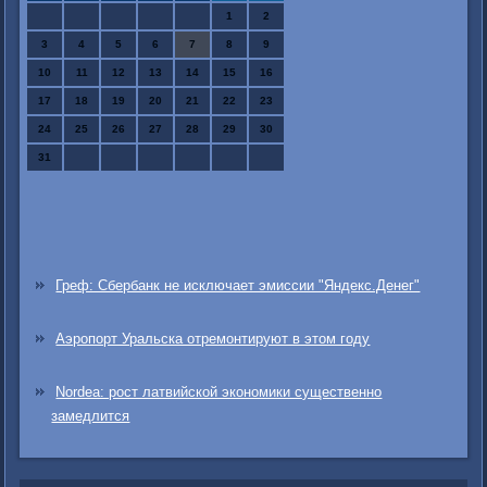
1
2
3
4
5
6
7
8
9
10
11
12
13
14
15
16
17
18
19
20
21
22
23
24
25
26
27
28
29
30
31
Греф: Сбербанк не исключает эмиссии "Яндекс.Денег"
Аэропорт Уральска отремонтируют в этом году
Nordea: рост латвийской экономики существенно
замедлится