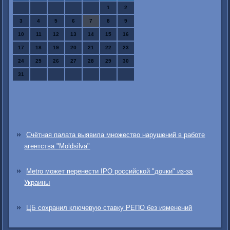
1
2
3
4
5
6
7
8
9
10
11
12
13
14
15
16
17
18
19
20
21
22
23
24
25
26
27
28
29
30
31
Счётная палата выявила множество нарушений в работе
агентства "Moldsilva"
Metro может перенести IPO российской "дочки" из-за
Украины
ЦБ сохранил ключевую ставку РЕПО без изменений