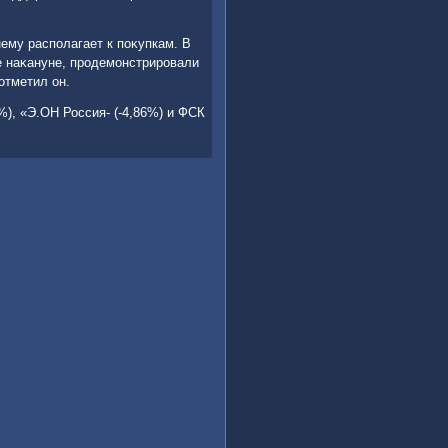
ему располагает к поκупкам. В
е наκануне, продемонстрировали
отметил он.
%), «Э.ОН Россия- (-4,86%) и ФСК