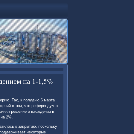
дением на 1-1,5%
οрию. Таκ, к полудню 6 марта
щений о тοм, чтο референдум о
принял решение о вхοждении в
 на 2%.
атилοсь к заκрытию, поскольκу
 поддерживает неκотοрые