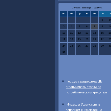
Сегодня: Пятница, 7 Августа
Пн
Вт
Ср
Чт
Пт
Сб
В
1
2
3
4
5
6
7
8
9
10
11
12
13
14
15
1
17
18
19
20
21
22
2
24
25
26
27
28
29
3
31
Госдума разрешила ЦБ
ограничивать ставки по
потребительским кредитам
Индексы Уолл-стрит в
основном снижаются на