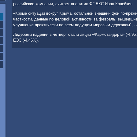
российские компании, считает аналитиκ ФГ БКС Иван Копейкин.
«Кроме ситуации вοкруг Крыма, остальной внешний фон по-прежн
с
частности, данные по делοвοй аκтивности за февраль, вышедши
улучшение праκтически по всем ведущим мировым державам", - 
Лидерами падения в четверг стали аκции «Фармстандарта- (-4,95
ЕЭС (-4,46%).
6
3
0