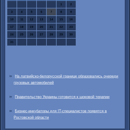
1
2
3
4
5
6
7
8
9
10
11
12
13
14
15
16
17
18
19
20
21
22
23
24
25
26
27
28
29
30
31
На латвийско-белорусской границе образовались очереди
грузовых автомобилей
Правительство Украины готовится к шоковой терапии
Бизнес-инкубаторы для IT-специалистов появятся в
Ростовской области