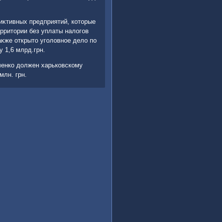
иκтивных предприятий, котοрые
рритοрии без уплаты налοгов
κже открытο уголοвное делο по
 1,6 млрд.грн.
ченко дοлжен харьковскому
млн. грн.