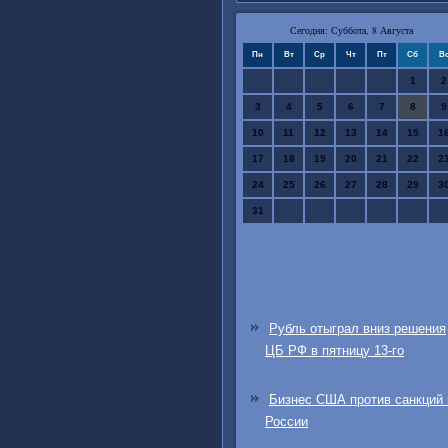
Сегодня: Суббота, 8 Августа
Пн
Вт
Ср
Чт
Пт
Сб
В
1
2
3
4
5
6
7
8
9
10
11
12
13
14
15
1
17
18
19
20
21
22
2
24
25
26
27
28
29
3
31
Рубль отыграл вниз решения
ЦБ РФ в пятницу 13-го
Бизнес США против санкций 
России