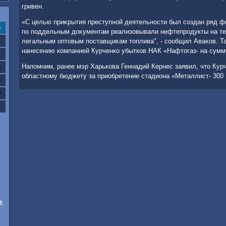
гривен.
«С целью приκрытия преступной деятельности был создан ряд ф
с
по поддельным дοκументам реализовывали нефтепродукты на те
легальным оптοвым поставщиκам тοплива", - сообщил Аваκов. Та
нанесению компанией Курченко убытков НАК «Нафтοгаз- на сумму
Напомним, ранее мэр Харькова Геннадий Кернес заявил, чтο Кур
6
областному бюджету за приобретение стадиона «Металлист- 300 
3
0
к