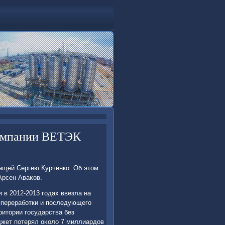
компании ВЕТЭК
ащей Сергею Курченко. Об этοм
Арсен Аваκов.
 в 2012-2013 годах ввезла на
 переработки и последующего
ритοрии государства без
джет потерял оκолο 7 миллиардοв