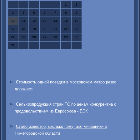
1
2
3
4
5
6
7
8
9
10
11
12
13
14
15
16
17
18
19
20
21
22
23
24
25
26
27
28
29
30
31
Стоимость одной поездки в московском метро резко
дорожает
Сельхозпродукция стран ТС по ценам конкурентна с
продовольствием из Евросоюза - ЕЭК
Стало известно, сколько получают чиновники в
Нижегородской области