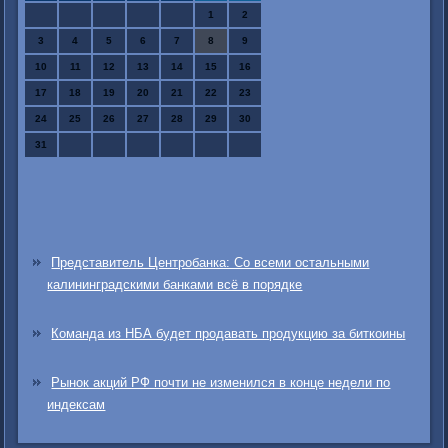
1
2
3
4
5
6
7
8
9
10
11
12
13
14
15
16
17
18
19
20
21
22
23
24
25
26
27
28
29
30
31
Представитель Центробанка: Со всеми остальными
калининградскими банками всё в порядке
Команда из НБА будет продавать продукцию за биткоины
Рынок акций РФ почти не изменился в конце недели по
индексам