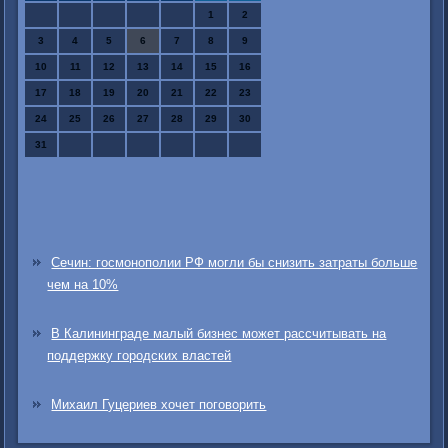
1
2
3
4
5
6
7
8
9
10
11
12
13
14
15
16
17
18
19
20
21
22
23
24
25
26
27
28
29
30
31
Сечин: госмонополии РФ могли бы снизить затраты больше
чем на 10%
В Калининграде малый бизнес может рассчитывать на
поддержку городских властей
Михаил Гуцериев хочет поговорить