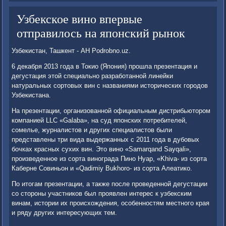
Узбекское вино впервые
отправилось на японский рынок
Узбекистан, Ташкент - АН Podrobno.uz.
6 декабря 2013 года в Токио (Япония) прошла презентация и
дегустация этой специально разработанной линейки
натуральных сортовых вин с названиями исторических городов
Узбекистана.
На презентации, организованной официальным дистрибьютором
компанией LLC «Galaba», на суд японских потребителей,
сомелье, журналистов и других специалистов были
представлены три вида выдержанных с 2011 года в дубовых
бочках красных сухих вин. Это вино «Samarqand Sayqali»,
произведенное из сорта винограда Пино Нуар, «Khiva- из сорта
Каберне Совиньон и «Qadimiy Bukhoro- из сорта Алеатико.
По итогам презентации, а также после проведенной дегустации
cо стороны участников был проявлен интерес к узбекским
винам, истории их происхождения, особенностям местного края
и ряду других интересующих тем.