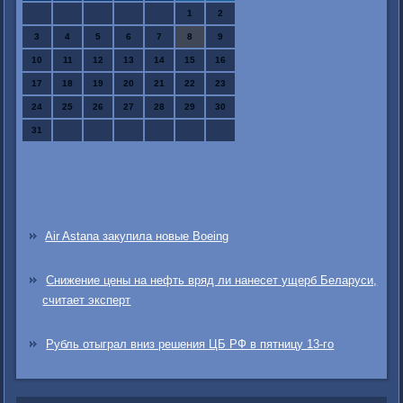
1
2
3
4
5
6
7
8
9
10
11
12
13
14
15
16
17
18
19
20
21
22
23
24
25
26
27
28
29
30
31
Air Astana закупила новые Boeing
Снижение цены на нефть вряд ли нанесет ущерб Беларуси,
считает эксперт
Рубль отыграл вниз решения ЦБ РФ в пятницу 13-го