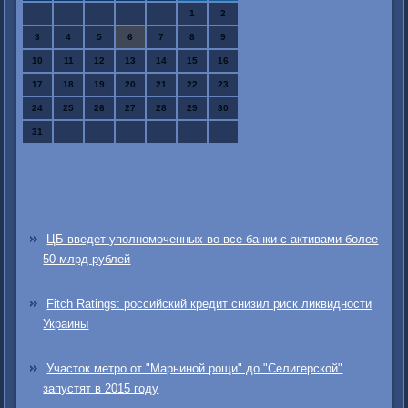
1
2
3
4
5
6
7
8
9
10
11
12
13
14
15
16
17
18
19
20
21
22
23
24
25
26
27
28
29
30
31
ЦБ введет уполномоченных во все банки с активами более
50 млрд рублей
Fitch Ratings: российский кредит снизил риск ликвидности
Украины
Участок метро от "Марьиной рощи" до "Селигерской"
запустят в 2015 году