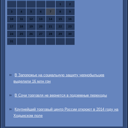
1
2
3
4
5
6
7
8
9
10
11
12
13
14
15
16
17
18
19
20
21
22
23
24
25
26
27
28
29
30
31
В Запорожье на социальную защиту чернобыльцев
выделили 16 млн грн
В Сочи торговля не вернется в подземные переходы
Крупнейший торговый центр России откроют в 2014 году на
Ходынском поле