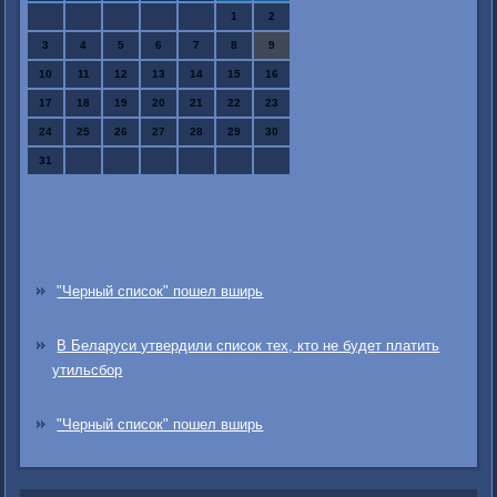
1
2
3
4
5
6
7
8
9
10
11
12
13
14
15
16
17
18
19
20
21
22
23
24
25
26
27
28
29
30
31
"Черный список" пошел вширь
В Беларуси утвердили список тех, кто не будет платить
утильсбор
"Черный список" пошел вширь