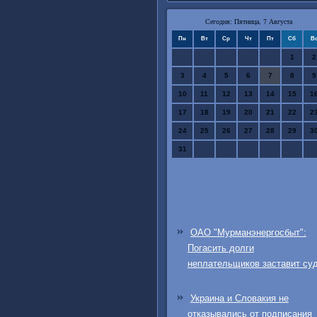
Сегодня: Пятница, 7 Августа
Пн
Вт
Ср
Чт
Пт
Сб
В
1
2
3
4
5
6
7
8
9
10
11
12
13
14
15
1
17
18
19
20
21
22
2
24
25
26
27
28
29
3
31
ОАО "Мурманэнергосбыт":
Погасить долги
неплательщиков заставит су
Украина и Словакия не
отказывались от подписания