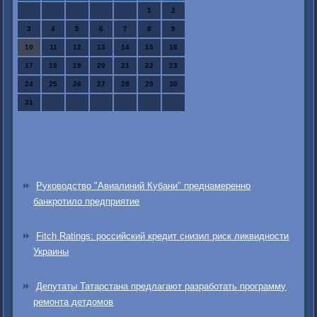
1
2
3
4
5
6
7
8
9
10
11
12
13
14
15
16
17
18
19
20
21
22
23
24
25
26
27
28
29
30
31
Руководство "Авиалиний Кубани" преднамеренно
банкротило предприятие
Fitch Ratings: российский кредит снизил риск ликвидности
Украины
Депутаты Татарстана предлагают разработать программу
ремонта детдомов