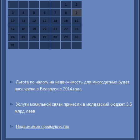
1
2
3
4
5
6
7
8
9
10
11
12
13
14
15
16
17
18
19
20
21
22
23
24
25
26
27
28
29
30
31
Льгота по налогу на недвижимость для многодетных будет
расширена в Беларуси с 2014 года
Услуги мобильной связи принесли в молдавский бюджет 3,5
млрд леев
Недвижимое преимущество