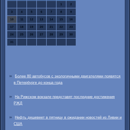
1
2
3
4
5
6
7
8
9
10
11
12
13
14
15
16
17
18
19
20
21
22
23
24
25
26
27
28
29
30
31
Более 80 автобусов с экологичными двигателями появятся
в Петербурге до конца года
На Рижском вокзале представят последние достижения
РЖД
Нефть дешевеет в пятницу в ожидании новостей из Ливии и
США