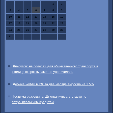
1
2
3
4
5
6
7
8
9
10
11
12
13
14
15
16
17
18
19
20
21
22
23
24
25
26
27
28
29
30
31
Ликсутов: на полосах для общественного транспорта в
столице скорость заметно увеличилась
Добыча нефти в РФ за два месяца выросла на 1,5%
Госдума разрешила ЦБ ограничивать ставки по
потребительским кредитам