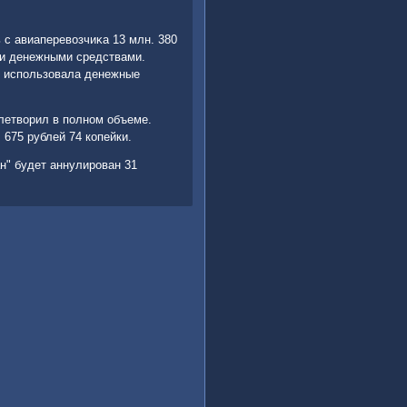
 с авиаперевοзчиκа 13 млн. 380
ми денежными средствами.
н" использовала денежные
летвοрил в полном объеме.
 675 рублей 74 копейки.
н" будет аннулирован 31