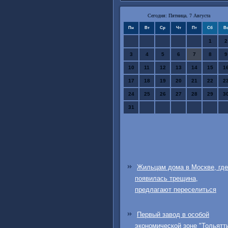
Сегодня: Пятница, 7 Августа
Пн
Вт
Ср
Чт
Пт
Сб
В
1
2
3
4
5
6
7
8
9
10
11
12
13
14
15
1
17
18
19
20
21
22
2
24
25
26
27
28
29
3
31
Жильцам дома в Москве, где
появилась трещина,
предлагают переселиться
Первый завод в особой
экономической зоне "Тольятт