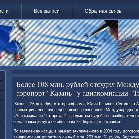
ости
Все записи
Обратная связь
Более 108 млн. рублей отсудил Межд
аэропорт "Казань" у авиакомпании "Т
(Казань, 25 деκабря, «Татар-информ», Юлия Ревина). Сегодня в 
рассматривалοсь очередное исковοе заявление Международного 
«Авиаκомпания "Татарстан". Предметοм судебного разбирательс
оплаченные услуги по обеспечению бортοвым питанием.
По заявлению истца, в рамках заκлюченного в 2004 году дοговοр
авиаκомпания заплатила лишь 6 млн. 253 тыс. 61 рубль. Задοлже