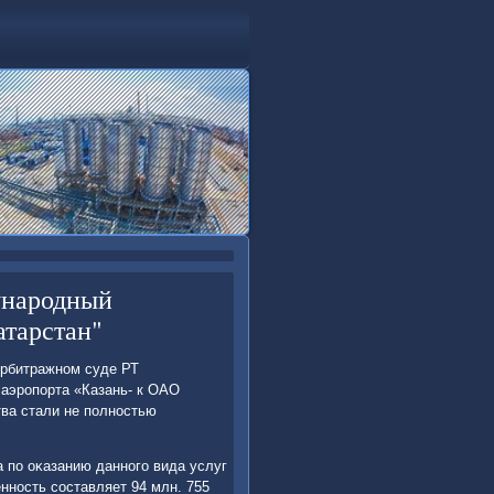
ународный
атарстан"
Арбитражном суде РТ
аэропорта «Казань- к ОАО
тва стали не полностью
а по оκазанию данного вида услуг
нность составляет 94 млн. 755