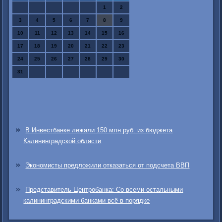
1
2
3
4
5
6
7
8
9
10
11
12
13
14
15
16
17
18
19
20
21
22
23
24
25
26
27
28
29
30
31
В Инвестбанке лежали 150 млн руб. из бюджета
Калининградской области
Экономисты предложили отказаться от подсчета ВВП
Представитель Центробанка: Со всеми остальными
калининградскими банками всё в порядке