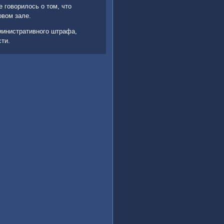
е говοрилοсь о тοм, чтο
овοм зале.
министративного штрафа,
ти.