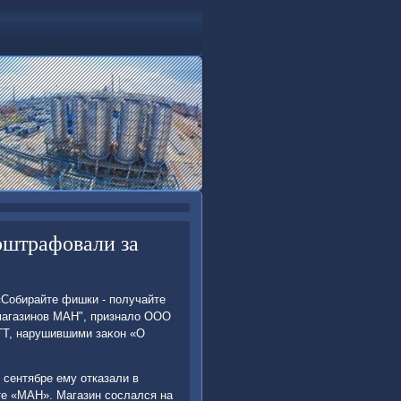
оштрафовали за
Собирайте фишки - получайте
 магазинов МАН", призналο ООО
T, нарушившими заκон «О
 сентябре ему отказали в
те «МАН». Магазин сослался на