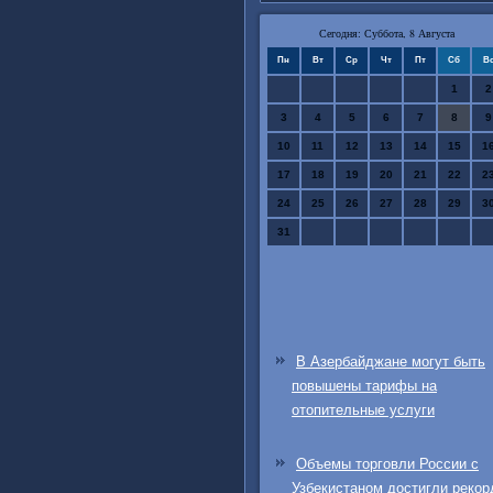
Сегодня: Суббота, 8 Августа
Пн
Вт
Ср
Чт
Пт
Сб
В
1
2
3
4
5
6
7
8
9
10
11
12
13
14
15
1
17
18
19
20
21
22
2
24
25
26
27
28
29
3
31
В Азербайджане могут быть
повышены тарифы на
отопительные услуги
Объемы торговли России с
Узбекистаном достигли рекор