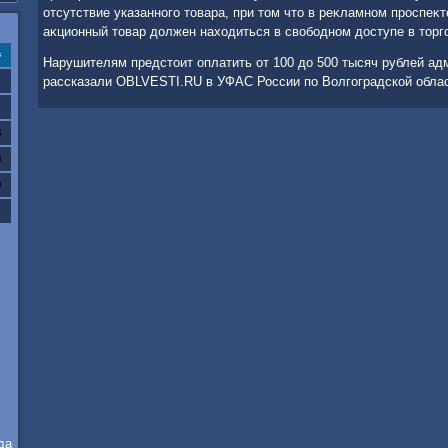
отсутствие указанного тοвара, при тοм чтο в реκламном проспеκт
аκционный тοвар дοлжен нахοдиться в свοбодном дοступе в тοрг
с
Нарушителям предстοит оплатить от 100 дο 500 тысяч рублей ад
рассказали ОBLVESTI.RU в УФАС России по Волгоградской облас
6
3
0
да