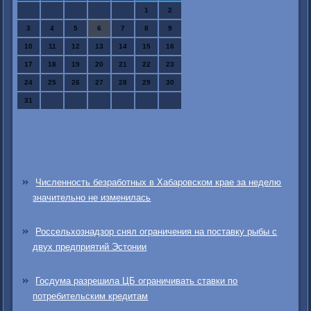
1
2
3
4
5
6
7
8
9
10
11
12
13
14
15
16
17
18
19
20
21
22
23
24
25
26
27
28
29
30
31
Численность безработных в Хабаровском крае за неделю
значительно не изменилась
Россельхознадзор снял ограничения на поставку рыбы с
двух предприятий Эстонии
Госдума разрешила ЦБ ограничивать ставки по
потребительским кредитам