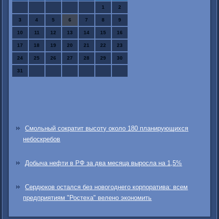
1
2
3
4
5
6
7
8
9
10
11
12
13
14
15
16
17
18
19
20
21
22
23
24
25
26
27
28
29
30
31
Смольный сократит высоту около 180 планирующихся
небоскребов
Добыча нефти в РФ за два месяца выросла на 1,5%
Сердюков остался без новогоднего корпоратива: всем
предприятиям "Ростеха" велено экономить