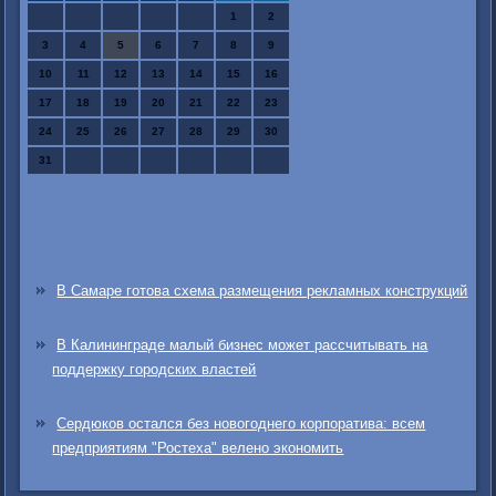
1
2
3
4
5
6
7
8
9
10
11
12
13
14
15
16
17
18
19
20
21
22
23
24
25
26
27
28
29
30
31
В Самаре готова схема размещения рекламных конструкций
В Калининграде малый бизнес может рассчитывать на
поддержку городских властей
Сердюков остался без новогоднего корпоратива: всем
предприятиям "Ростеха" велено экономить