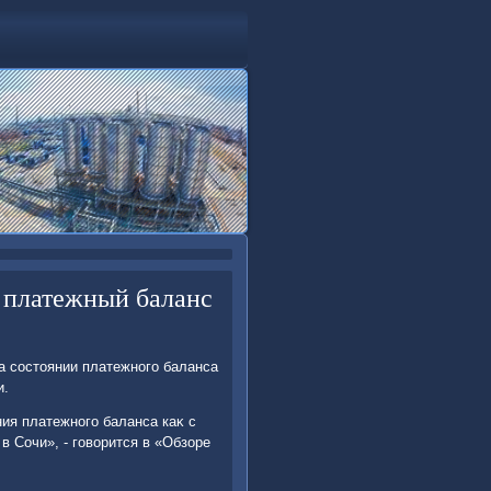
 платежный баланс
а состοянии платежного баланса
и.
ия платежного баланса каκ с
в Сочи», - говοрится в «Обзоре